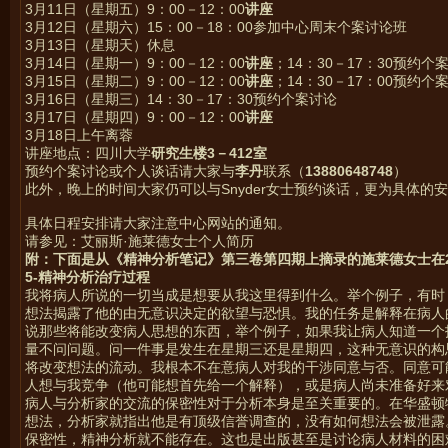
3月11日（星期五）9：00－12：00
讲座
3月12日（星期六）15：00－18：00参加中心周末个案讨论班
3月13日（星期天）休息
3月14日（星期一）9：00－12：00
讲座
；14：30－17：30预约个
3月15日（星期二）9：00－12：00
讲座
；14：30－17：00预约个
3月16日（星期三）14：30－17：30预约个案讨论
3月17日（星期四）9：00－12：00
讲座
3月18日上午离蓉
讲座地点：四川大学
研究生楼
3－412室
预约个案讨论或个人谈话请大家与
李丹
联系（
13880648748
）
此外，晚上的时间大家仍可以与Snyder女士预约谈话，更为具体的
具体日程安排请大家注意中心网站的通知。
请参见：
艾丽斯·施莱德女士个人简历
附：下面是从《精神分析笔记》第三卷第四期上摘录的施莱德女士在2
5-
精神分析治疗过程
我将病人所说的一切当成是想要从我这里得到什么。举个例子，有时
想法揭露了他的由无意识决定的欲望与恐惧。我的任务是解释在病人
说那些将能改变病人思想的东西，举个例子，如果我让病人知道一个
量不问问题。问一件事是发生在星期三还是星期四，这种无意识的构
将改变想法的流动。我根本不在意病人对我的干涉同意与否。同意可
人想与我竞争（他可能想首先给一个解释），或是病人尚未准备好来
病人与分析家的交流的保密性对于分析本身是至关重要的。在华盛顿
想法，分析家就指出他是有顶级信誉调查的，没有如何想法会被泄露
保密性，精神分析就不能存在。这也是出版甚至是讨论病人材料的困