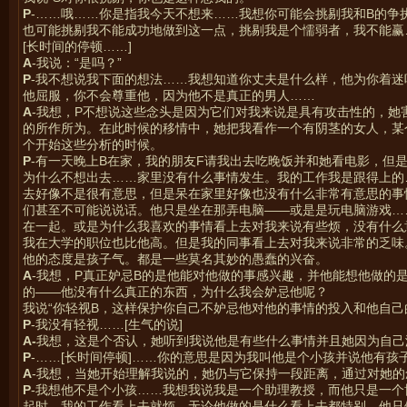
P
-……哦……你是指我今天不想来……我想你可能会挑剔我和B的争
也可能挑剔我不能成功地做到这一点，挑剔我是个懦弱者，我不能赢
[长时间的停顿……]
A
-我说：“是吗？”
P
-我不想说我下面的想法……我想知道你丈夫是什么样，他为你着
他屈服，你不会尊重他，因为他不是真正的男人……
A
-我想，P不想说这些念头是因为它们对我来说是具有攻击性的，她
的所作所为。在此时候的移情中，她把我看作一个有阴茎的女人，某
个开始这些分析的时候。
P
-有一天晚上B在家，我的朋友F请我出去吃晚饭并和她看电影，但
为什么不想出去……家里没有什么事情发生。我的工作我是跟得上的
去好像不是很有意思，但是呆在家里好像也没有什么非常有意思的事
们甚至不可能说说话。他只是坐在那弄电脑——或是是玩电脑游戏…
在一起。或是为什么我喜欢的事情看上去对我来说有些烦，没有什么
我在大学的职位也比他高。但是我的同事看上去对我来说非常的乏味
他的态度是孩子气。都是一些莫名其妙的愚蠢的兴奋。
A
-我想，P真正妒忌B的是他能对他做的事感兴趣，并他能想他做的
的——他没有什么真正的东西，为什么我会妒忌他呢？
我说“你轻视B，这样保护你自己不妒忌他对他的事情的投入和他自己
P
-我没有轻视……[生气的说]
A-
我想，这是个否认，她听到我说他是有些什么事情并且她因为自己
P
-……[长时间停顿]……你的意思是因为我叫他是个小孩并说他有孩
A
-我想，当她开始理解我说的，她仍与它保持一段距离，通过对她的
P
-我想他不是个小孩……我想我说我是一个助理教授，而他只是一
起时，我的工作看上去就烦，无论他做的是什么看上去都特别。他只