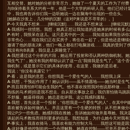
互相交替。她对她的分析非常尽力，她做了一个夏天的工作为了付费
与B保持着关系大约有一年，他是一个大学的科研人员。他们已经计
中，我也将告诉你们我一边听她说一边在脑海中出现的一些念头。
[她躺在沙发上，几分钟的沉默（这对P来说是不寻常的）。]
P
-今天我真不想来……[继续沉默]……我还是不想来这……[继续沉
A
-我感到一丝愤怒。我想，她真正想让我知道的是她来的时候有多么
P
-有时，我恨呆在这儿。这只是其中的一次……我知道如果我告诉你
非常伤心……现在我们正在买房子，将住在一起了，但是他还是继续
邀请了他的朋友J来，他们一晚上都在打电脑游戏……我真的受到了
我没有向B表露，我仅是上床睡觉了。
A
-我想通过这个分析的片段，她运用了投射和否认两种防御机制。她
我生气了”，她没有我的帮助认识了这一点“我猜我是生气了。”这个
御机制，或是显示它们的具体的使用，在这里，我做的是后者。
我说：“你没有表露它？”
P
-看，这是我的意思，你想我是一个爱生气的人……我想我上床……
A
-我想，干预起作用了！她认识到——虽不情愿地——她当时是生气
P
-而且我害怕B可能会生我的气。他不喜欢按照我对他说那样做……我
熟练的马术师]但是我不想去。自从那次事故之后，我仍害怕骑马跳跃
不舒服。她逼得很凶，她总是批评我。这让我感到羞耻。
A
-我想，首先这是一个投射，“你想我是一个爱生气的人”，在其中P
喜欢被告诉如何做的人。并且这里有一个生硬的转拐：从不想来做分
我让P少一些焦虑。她感到我在推她，告诉她如何做并羞辱她。我决
谈起的马术教练而得到更多的信息。我想知道，为什么她今天对我有
P
-事实上，我喜欢骑马，我喜欢有能力控制大马……我想这可能是因
A-
这好像是他控制欲的一个合理解释。她喜欢控制——可并不是她个