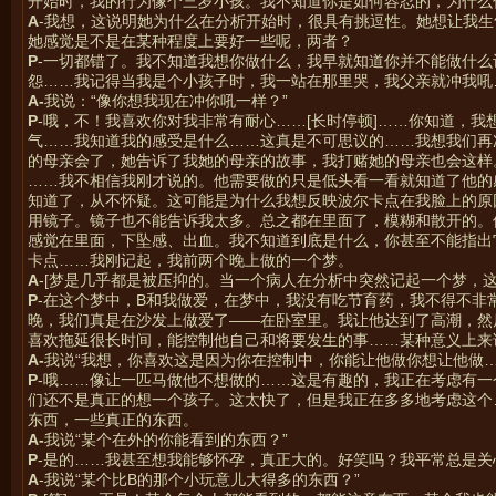
开始时，我的行为像个三岁小孩。我不知道你是如何容忍的，为什么
A
-我想，这说明她为什么在分析开始时，很具有挑逗性。她想让我
她感觉是不是在某种程度上要好一些呢，两者？
P
-一切都错了。我不知道我想你做什么，我早就知道你并不能做什
怨……我记得当我是个小孩子时，我一站在那里哭，我父亲就冲我吼
A-
我说：“像你想我现在冲你吼一样？”
P
-哦，不！我喜欢你对我非常有耐心……[长时停顿]……你知道，
气……我知道我的感受是什么……这真是不可思议的……我想我们再
的母亲会了，她告诉了我她的母亲的故事，我打赌她的母亲也会这样。
……我不相信我刚才说的。他需要做的只是低头看一看就知道了他的
知道了，从不怀疑。这可能是为什么我想反映波尔卡点在我脸上的原
用镜子。镜子也不能告诉我太多。总之都在里面了，模糊和散开的。
感觉在里面，下坠感、出血。我不知道到底是什么，你甚至不能指出
卡点……我刚记起，我前两个晚上做的一个梦。
A
-[梦是几乎都是被压抑的。当一个病人在分析中突然记起一个梦，
P
-在这个梦中，B和我做爱，在梦中，我没有吃节育药，我不得不非
晚，我们真是在沙发上做爱了——在卧室里。我让他达到了高潮，然
喜欢拖延很长时间，能控制他自己和将要发生的事……某种意义上来
A-
我说“我想，你喜欢这是因为你在控制中，你能让他做你想让他做
P
-哦……像让一匹马做他不想做的……这是有趣的，我正在考虑有
们还不是真正的想一个孩子。这太快了，但是我正在多多地考虑这个…
东西，一些真正的东西。
A-
我说“某个在外的你能看到的东西？”
P
-是的……我甚至想我能够怀孕，真正大的。好笑吗？我平常总是
A
-我说“某个比B的那个小玩意儿大得多的东西？”