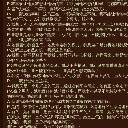
P
-我喜欢让他只我想让他做的事，特别当他不想的时候。可能我对权力
A
-当P认为这一个笑话，而我不这样认为。她是渴望权力。
P
-……那次出事时，这马正在一个障碍前停止不前。我不能让他侥
再次摔下来……S让我感到我是一个懦夫、胆小鬼。
A
-我想，P正准备理解她像个懦夫的感觉，并且她正将这上点联系到
是要容易一些。你能逃离他们，但是如果你认识到这是你自己的感觉
P
-我想我是感到我像个懦夫，小人物，胆小鬼，不能控制什么。我
切……但是我现在害怕马。
A
-她也害怕我会生气。她想拿走我的权力。我想这不是分析她对我恐
P
-这听上去有些好笑，我想这是真的。
A
-我想，她不是真正同意我，她只不过在安抚我。这样看来，她是
逼她？还是所有这些？
P
-S在骑马的时候是真的逼马。她从不害怕马。她让马知道谁是真正
能做任何事，我不能有什么……我真的不想去骑马了。
A
-我说：“她让你感到你只不过是个小女孩”。这表面上谈跳，涉及
P
-……我想也许是这样。
A
-我想又是一个形式上的同意，通过这种阳奉阴违，她真正地拿走
P
-S像个男人，她能做任何她想做的事，而我太小甚至不能控制大马
我的害怕。我想控制他们但是他们却控制我。
A
-我说“你是害怕他们发怒当你试图拿走他们的权力的时候。”
P
-是的，难道你不是吗？没有人喜欢丧失权力。S是那样的粗暴是那
A
-首先，她在挑衅，想要证明我是个爱生气的人，接着，她又泛泛
的来源。我想，是分析这种移置的时候了。她是生气的，因为S和我
作用的，我想，是分析移情的时候了。
我说“S对你很挑剔，你也是这样想我的。”