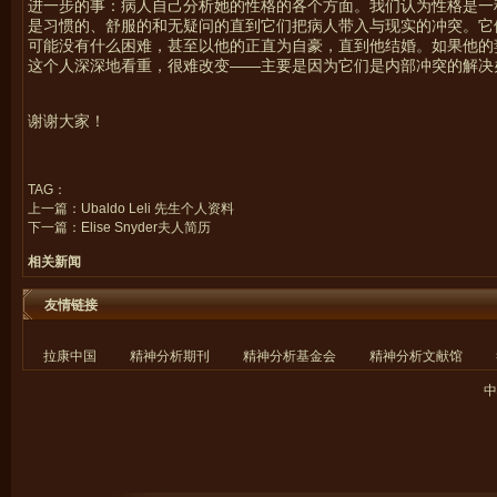
进一步的事：病人自己分析她的性格的各个方面。我们认为性格是一
是习惯的、舒服的和无疑问的直到它们把病人带入与现实的冲突。它
可能没有什么困难，甚至以他的正直为自豪，直到他结婚。如果他的
这个人深深地看重，很难改变——主要是因为它们是内部冲突的解决
谢谢大家！
TAG：
上一篇：
Ubaldo Leli 先生个人资料
下一篇：
Elise Snyder夫人简历
相关新闻
友情链接
拉康中国
精神分析期刊
精神分析基金会
精神分析文献馆
中