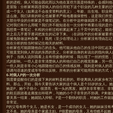
析的进程。病人可能会因此而以为他在某些方面是特殊的，会感到他
是冒险：分析家将因违背病人的信任而犯下这个职业的几种主要的过
成一个女人（如果这不会改变资料的意义），年龄、出生地、职业和
这么做。我们讲座的听众也被要求严格地遵循保密性，这是我们所坚
大部分毕业的分析家是不做笔记的。在分析中这样做就跟不上不断呈
记对我们有什么用呢？我们并不能知道在一次分析中将要出现的是什
我想查一查笔记，长程的分析过程积累起来了上千页中的笔记，能在
析之后几乎逐字逐词把发生的记录下来。（在训练中的分析家被要求
后被免除做这种杂事。）既然（至少在理论上）分析家没有理由忘记
能在分析的恰当时候记住相关的材料。
分析家也可能跟随他自己的念头。他可能从他自己的生活中回忆起某
可能直觉到病人所说的东西的意义。分析家自身的未说出的指向病人
例子，当病人说到我看上去有些疲倦的时候，我出现了一丝的愤怒，
式的影响。一些人是非常清楚病人的和他们自己的视觉形象，另一些
一些人则是非常小心地跟随他们自己的情感反映。我则是对病人的语
语调与语速的变成等等作出反映。所有的分析家可能用所有的方式，
6-
对病人P
的一次分析
我需要提醒你们的是接下来的材料是机密的。即使离病人的家乡有万
料。那么，开始，我今天要告诉大家的这个病人是个33岁的女人。
她是P。她个子很小，很漂亮，有一头的黑发。她穿衣非常整洁、非
的鞋后跟踏着走廊发出咔嗒声，与她的小个子非常的不协调。P来做
要关系一结束，她就陷入抑郁。P是一个勤快的职员，对她的工作兢
非常近。
P的父母有两个女儿，她是长女，是一个成功的女儿，她的妹妹没有
文不名。她的母亲是个家庭主妇。P很爱她的母亲，又有些瞧不起她