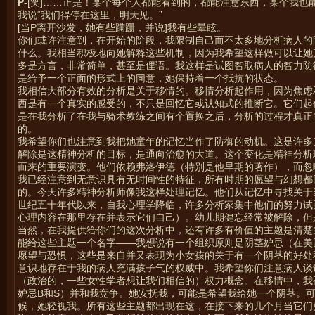
P
-[笑]……正是！某个每个人都能看到的，都能注意东西，某个我也
我说“我们得停在这里，明天见。”
[当P离开沙发，她有些蹒跚，并说]我有些晕眩。
你们或许注意到，在开始的阶段，我限制自己而不太多地分析病人的
什么。我相当积极地向她解释这些机制，因为我希望这样做可以让她
多是方言，非常简单，甚至是俚语。我这样是试图智取病人的智力防
是给予一个正面的形式上的同意，她保持着一个抵抗的状态。
我相信大部分有效的分析是关于移情的。移情分析起作用，因为焦虑
西是有一个真实的感受的，不只是回忆它或认知式的推断它。它们起
是在我分析了在我与骑术教练之间有个置换之后，分析的过程才真正
的。
我希望你们也注意到我把她童年的记忆当作了防御的动机。这是许多
解除是这精神分析的目标，是通向治愈的大道。这个变化是精神分析
而来的重要演变。他们依赖弗洛伊德（特别是他早期的著作），而忽
我已经注意到无意识具有无时间性的特征，所有时期的愿望与幻想都
的。今天许多精神分析师像我这样处理记忆。他们从记忆中寻找关于
世纪五十年代以来，自我心理学降临，许多分析家集中他们的努力试
心理内容在那里存在并表示它们自己）。幼儿期健忘经常被解除，但
当然，在我提供给你们的这次分析中，还有许多有价值的主题是清楚
能给这些主题一个名字——我想说有一个组织原则是阴茎妒忌（在美
愿望与恐惧，这些是来自并又表现为小女孩的关于有一个阴茎的好处
意识地存在于我的病人充满孩子气的权威中。我希望你们注意病人谈
（政治的，一些女性学者想让我们相信的）权力概念。在移情中，我
妒忌B和S）并和我竞争。她安抚我，可能是希望我给她一个阴茎。
候，她轻视我。所有这些主题都出现在这，在接下来的几个月当它们