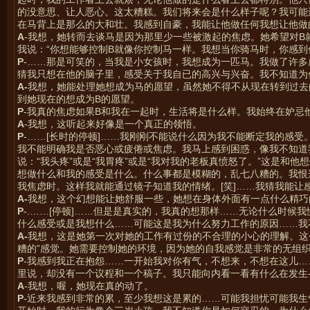
的没意思、让人恶心。这太糟糕。我们将来会是什么样子呢？我可能
在马背上是那么的大和壮。我感到自豪，我能让他做任何我想让他做
A
-我想，她转而去谈马是因为那里少一些被激起的焦虑。她希望对B
我说：“你想能够控制B就像你控制马一样。我想当你骑马时，你感到
P
-……那是可笑的，当我是小女孩时，我想成为一匹马。我做了许多
猜我只想在他的脑子里，感受关于我自已的高兴与兴奋。我不知道为
A-
我想，她能处理她想成为马的愿望，虽然她不得不从现在转到过去
到她现在的想成为B的愿望。
P
-我真的焦虑如果B和我在一起时，生活将是什么样。我始终在妒忌
A
-我想，这听起来好像是一个真正的领悟。
P
-……[长时的停顿]……我刚刚不能说什么因为我不能断定我的感
我不能明确我是否恶心或疲倦或焦虑。我马上感到困惑，像我不知道
说：“我头疼”或是“我胃疼”或是“我对我的老板真愤怒了。”这是和他
想做什么和我的感受是什么。什么事都是模糊的，乱七八糟的。我恨
我焦虑时。这样我就能通过镜子知道我的情绪。[笑]……我猜我能让
A-
我想，这个幻想能让她舒服一些，她想在身体外面有一点什么精巧
P
-.……[停顿]……但是是真实的，我真的想那样……无论什么时
什么感受或是我想什么……可能这是我为什么努力工作的原因……我
A-
我想，这是她第一次对她的工作有过份的不合理的小心的理解。这
糟的”感觉。她需要控制她的环境，因为她的自我感觉是非常的无组
P
-我感到我正在抱怨……一开始我对你有气，不想来，不想在这儿
里说，却没有一个议程和一个稿子。我只能向内看一看有什么在发生
A
-我想，喔，她现在真的动了。
P
-近来我感到非常的累，至少我想这是累的……可能我担忧可能我生